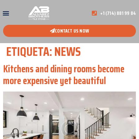
+1 (714) 881 99 84
CONTACT US NOW
ETIQUETA:
NEWS
Kitchens and dining rooms become
more expensive yet beautiful