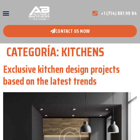
+1 (714) 881 99 84
CONTACT US NOW
CATEGORÍA:
KITCHENS
Exclusive kitchen design projects
based on the latest trends