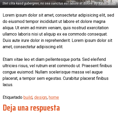
Stet clita kasd gubergren, no sea sanctus est labore et dolore. By
Kevin Smith
Lorem ipsum dolor sit amet, consectetur adipisicing elit, sed
do eiusmod tempor incididunt ut labore et dolore magna
aliqua. Ut enim ad minim veniam, quis nostrud exercitation
ullamco laboris nisi ut aliquip ex ea commodo consequat.
Duis aute irure dolor in reprehenderit. Lorem ipsum dolor sit
amet, consectetur adipiscing elit.
Etiam vitae leo et diam pellentesque porta. Sed eleifend
ultricies risus, vel rutrum erat commodo ut. Praesent finibus
congue euismod. Nullam scelerisque massa vel augue
placerat, a tempor sem egestas. Curabitur placerat finibus
lacus.
Etiquetado
build
,
design
,
home
Deja una respuesta