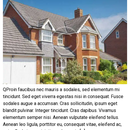
QProin faucibus nec mauris a sodales, sed elementum mi
tincidunt. Sed eget viverra egestas nisi in consequat. Fusce
sodales augue a accumsan. Cras sollicitudin, ipsum eget
blandit pulvinar. Integer tincidunt. Cras dapibus. Vivamus
elementum semper nisi. Aenean vulputate eleifend tellus.
Aenean leo ligula, porttitor eu, consequat vitae, eleifend ac,