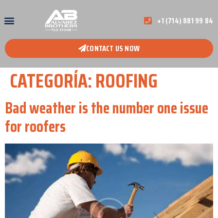
+1 (714) 881 99 84
CONTACT US NOW
CATEGORÍA:
ROOFING
Bad weather is the number one issue
for roofers