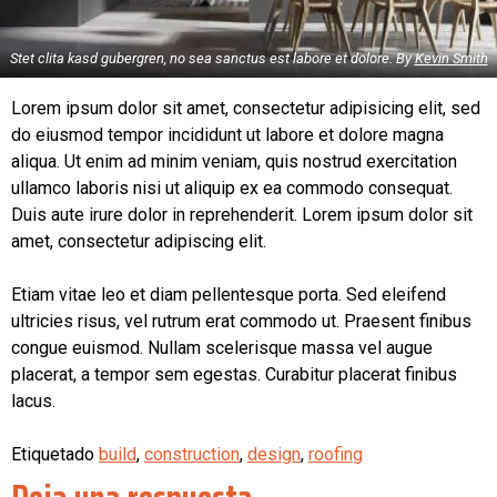
Stet clita kasd gubergren, no sea sanctus est labore et dolore. By
Kevin Smith
Lorem ipsum dolor sit amet, consectetur adipisicing elit, sed
do eiusmod tempor incididunt ut labore et dolore magna
aliqua. Ut enim ad minim veniam, quis nostrud exercitation
ullamco laboris nisi ut aliquip ex ea commodo consequat.
Duis aute irure dolor in reprehenderit. Lorem ipsum dolor sit
amet, consectetur adipiscing elit.
Etiam vitae leo et diam pellentesque porta. Sed eleifend
ultricies risus, vel rutrum erat commodo ut. Praesent finibus
congue euismod. Nullam scelerisque massa vel augue
placerat, a tempor sem egestas. Curabitur placerat finibus
lacus.
Etiquetado
build
,
construction
,
design
,
roofing