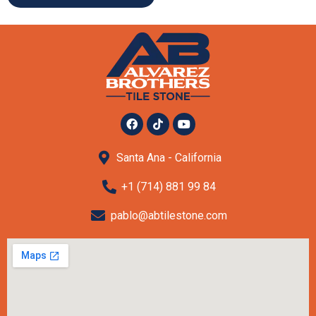
Santa Ana - California
+1 (714) 881 99 84
pablo@abtilestone.com