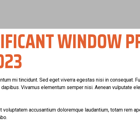
NIFICANT WINDOW P
023
tum mi tincidunt. Sed eget viverra egestas nisi in consequat. F
as dapibus. Vivamus elementum semper nisi. Aenean vulputate eleife
sit voluptatem accusantium doloremque laudantium, totam rem aper
abo.