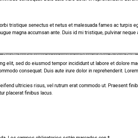
orbi tristique senectus et netus et malesuada fames ac turpis eg
 augue magna accumsan ante. Duis id mi tristique, pulvinar neque at
Stet clita kasd gubergren, no sea sanctus est labore et dolore. By
Kevin Smith
ng elit, sed do eiusmod tempor incididunt ut labore et dolore ma
 commodo consequat. Duis aute irure dolor in reprehenderit. Lorem
eleifend ultricies risus, vel rutrum erat commodo ut. Praesent f
r placerat finibus lacus.
ada.
Los campos obligatorios están marcados con
*