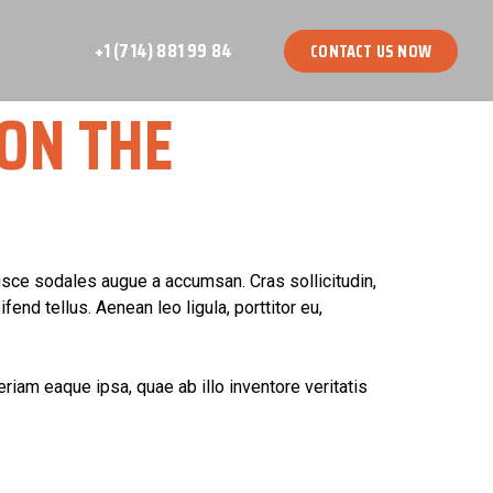
+1 (714) 881 99 84
CONTACT US NOW
 ON THE
usce sodales augue a accumsan. Cras sollicitudin,
nd tellus. Aenean leo ligula, porttitor eu,
iam eaque ipsa, quae ab illo inventore veritatis