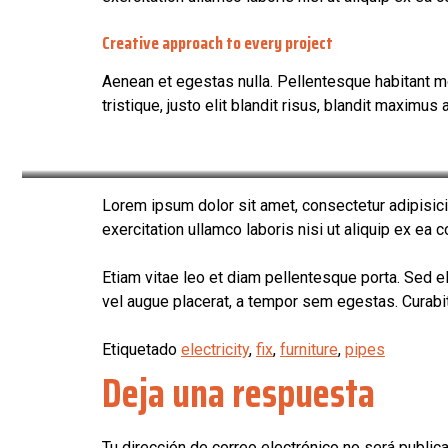
Creative approach to every project
Aenean et egestas nulla. Pellentesque habitant m
tristique, justo elit blandit risus, blandit maximus
Lorem ipsum dolor sit amet, consectetur adipisici
exercitation ullamco laboris nisi ut aliquip ex ea
Etiam vitae leo et diam pellentesque porta. Sed 
vel augue placerat, a tempor sem egestas. Curabitu
Etiquetado
electricity
,
fix
,
furniture
,
pipes
Deja una respuesta
Tu dirección de correo electrónico no será public