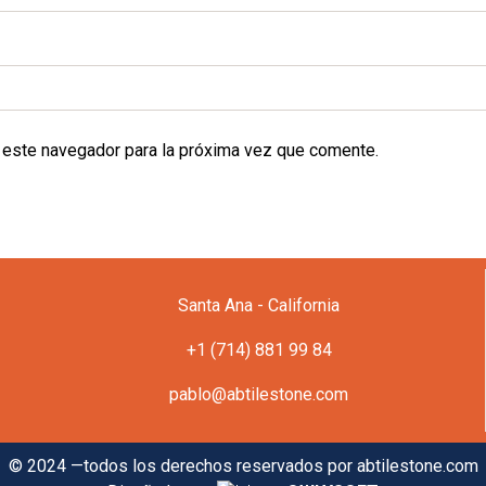
 este navegador para la próxima vez que comente.
Santa Ana - California
+1 (714) 881 99 84
pablo@abtilestone.com
© 2024 —todos los derechos reservados por abtilestone.com